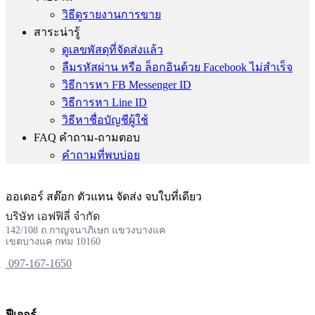
วิธีดูรายงานการขาย
สาระน่ารู้
ดูเลขพัสดุที่จัดส่งแล้ว
ลืมรหัสผ่าน หรือ ล็อกอินด้วย Facebook ไม่สำเร็จ
วิธีการหา FB Messenger ID
วิธีการหา Line ID
วิธีหาชื่อบัญชีผู้ใช้
FAQ คำถาม-ถามตอบ
คำถามที่พบบ่อย
ออเดอร์ สต๊อก ตัวแทน จัดส่ง จบใบที่เดียว
บริษัท เอฟฟิลี่ จำกัด
142/108 ถ.กาญจนาภิเษก แขวงบางแค
เขตบางแค กทม 10160
097-167-1650
ฟีเจอร์