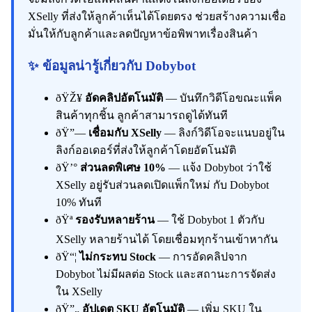
XSelly ที่ส่งให้ลูกค้าเห็นได้โดยตรง ช่วยสร้างความเชื่อ
มั่นให้กับลูกค้าและลดปัญหาข้อพิพาทเรื่องสินค้า
✨ ข้อมูลน่ารู้เกี่ยวกับ Dobybot
ðŸŽ¥
อัดคลิปอัตโนมัติ
— บันทึกวิดีโอขณะแพ็ค
สินค้าทุกชิ้น ลูกค้าสามารถดูได้ทันที
ðŸ”—
เชื่อมกับ XSelly
— ลิงก์วิดีโอจะแนบอยู่ใน
ลิงก์ออเดอร์ที่ส่งให้ลูกค้าโดยอัตโนมัติ
ðŸ’°
ส่วนลดพิเศษ 10%
— แจ้ง Dobybot ว่าใช้
XSelly อยู่รับส่วนลดเปิดแพ็กใหม่ กับ Dobybot
10% ทันที
ðŸª
รองรับหลายร้าน
— ใช้ Dobybot 1 ตัวกับ
XSelly หลายร้านได้ โดยเชื่อมทุกร้านเข้าหากัน
ðŸ“¦
ไม่กระทบ Stock
— การอัดคลิปจาก
Dobybot ไม่มีผลต่อ Stock และสถานะการจัดส่ง
ใน XSelly
ðŸ”„
อัปเดต SKU อัตโนมัติ
— เพิ่ม SKU ใน