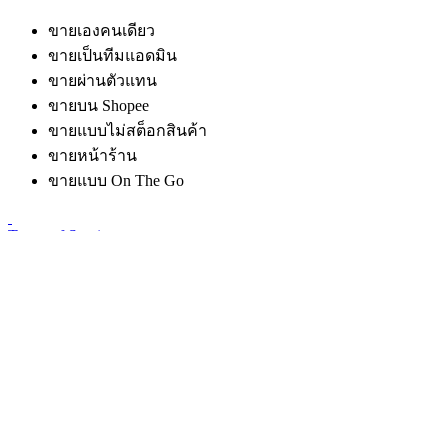
ขายเองคนเดียว
ขายเป็นทีมแอดมิน
ขายผ่านตัวแทน
ขายบน Shopee
ขายแบบไม่สต็อกสินค้า
ขายหน้าร้าน
ขายแบบ On The Go
Terms of Service
Privacy Policy
PDPA
©2026 Effily Co.,Ltd. All rights reserved.
©2026
Effily Co.,Ltd.
All rights reserved.
Privacy Policy
เราใช้ cookies เพื่อเพิ่มประสบการณ์การใช้งานเว็บไซต์ของคุณ
กด ยอมรับ หรือตรวจสอบรายละเอียดเกี่ยวกับนโยบาย
cookies ของเราได้
ที่นี่