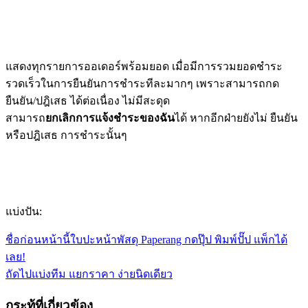
แสดงทุกรายการออเดอร์พร้อมยอด เมื่อมีการรวมยอดชำระ
รวดเร็วในการยืนยันการชำระทีละมากๆ เพราะสามารถกด
ยืนยัน/ปฎิเสธ ได้ต่อเนื่อง ไม่มีสะดุด
สามารถ
ยกเลิกการแจ้งชำระของฉัน
ได้ หากอีกฝ่ายยังไม่ ยืนยัน
หรือปฎิเสธ การชำระนั้นๆ
แบ่งปัน:
ชื่อก่อนหน้านี้
ใบปะหน้าพัสดุ Paperang กดปุ๊ป พิมพ์ปั๊ป แพ็กได้
เลย!
ถัดไป
แบ่งทีม แยกราคา ง่ายนิดเดียว
กระทู้ที่เกี่ยวข้อง