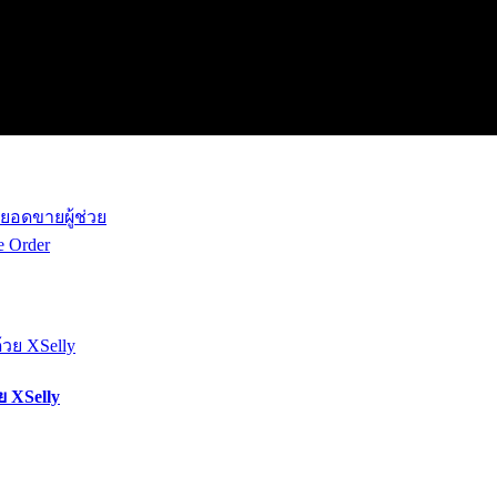
คยอดขายผู้ช่วย
e Order
ย XSelly