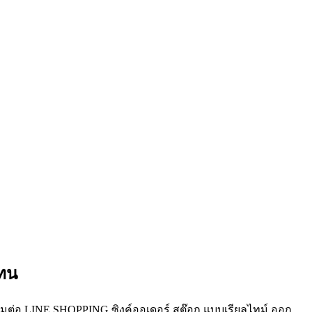
แทน
ื่อมต่อ LINE SHOPPING ซิงค์ออเดอร์ สต๊อก แบบเรียลไทม์ ออก