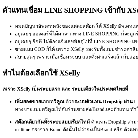
ตัวแทนเชื่อม LINE SHOPPING เข้ากับ XSe
หมดปัญหาอัพเดทคลังของแต่ละสต๊อก ให้ XSelly อัพเดทเลข
อยู่เฉยๆ ออเดอร์ที่ได้มาจากทาง LINE SHOPPING ก็จะถูกซิง
อยู่เฉยๆ อีกที ไม่ต้องแจ้งเลขพัสดุไปที่ LINE SHOPPING เพ
ขายแบบ COD ก็ได้ เพราะ XSelly รองรับทั้งแบบชำระค่าสินค้
สบายสุดๆ เพราะเมื่อเชื่อมระบบ และตั้งค่าเสร็จแล้ว ก็ปล่
ทำไมต้องเลือกใช้ XSelly
เพราะ XSelly เป็นระบบแรก และ ระบบเดียวในประเทศไทยที่
เพิ่มยอดขายแบบทวีคูณ
ด้วย
ระบบตัวแทน Dropship ผ่าน
ทางขายแบบทวีคูณให้กับร้านขายส่ง/Brandและตัวแทน ทำ
สต๊อกเดียวกันทั้งระบบแบบเรียลไทม์
ตัวแทน Dropship สามา
realtime ตรงจาก Brand ดังนั้นไม่ว่าจะเป็นBrand หรือ ตัวแทน